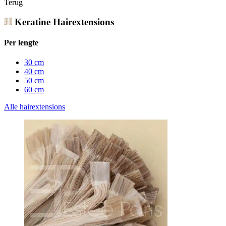
Terug
Keratine Hairextensions
Per lengte
30 cm
40 cm
50 cm
60 cm
Alle hairextensions