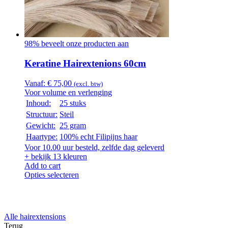
98% beveelt onze producten aan
Keratine Hairextenions 60cm
Vanaf:
€
75,00
(excl. btw)
Voor volume en verlenging
Inhoud:
25 stuks
Structuur:
Steil
Gewicht:
25 gram
Haartype:
100% echt Filipijns haar
Voor 10.00 uur besteld, zelfde dag geleverd
+ bekijk 13 kleuren
Add to cart
Opties selecteren
Alle hairextensions
Terug