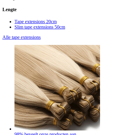
Lengte
Tape extensions 20cm
Slim tape extensions 50cm
Alle tape extensions
98% beveelt onze producten aan