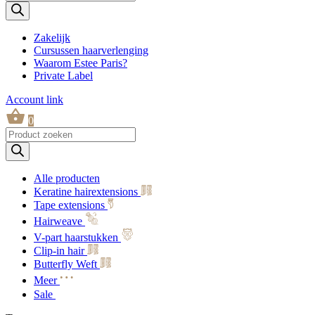
zoeken
Zakelijk
Cursussen haarverlenging
Waarom Estee Paris?
Private Label
Account link
0
Producten
zoeken
Alle producten
Keratine hairextensions
Tape extensions
Hairweave
V-part haarstukken
Clip-in hair
Butterfly Weft
Meer
Sale