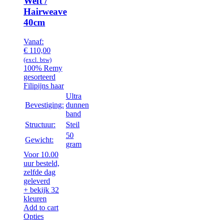
Weft /
Hairweave
40cm
Vanaf:
€
110,00
(excl. btw)
100% Remy
gesorteerd
Filipijns haar
Ultra
Bevestiging:
dunnen
band
Structuur:
Steil
50
Gewicht:
gram
Voor 10.00
uur besteld,
zelfde dag
geleverd
+ bekijk 32
kleuren
Add to cart
Opties