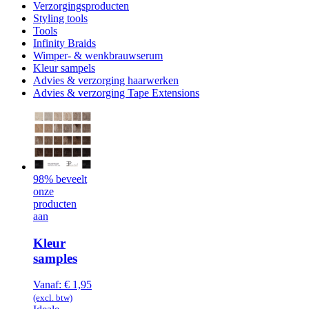
Verzorgingsproducten
Styling tools
Tools
Infinity Braids
Wimper- & wenkbrauwserum
Kleur sampels
Advies & verzorging haarwerken
Advies & verzorging Tape Extensions
98% beveelt
onze
producten
aan
Kleur
samples
Vanaf:
€
1,95
(excl. btw)