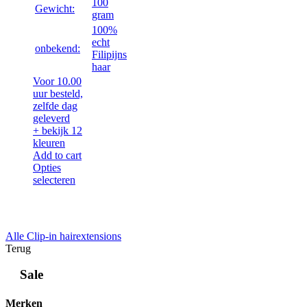
100
Gewicht:
gram
100%
echt
onbekend:
Filipijns
haar
Voor 10.00
uur besteld,
zelfde dag
geleverd
+ bekijk 12
kleuren
Add to cart
Opties
selecteren
Alle Clip-in hairextensions
Terug
Sale
Merken