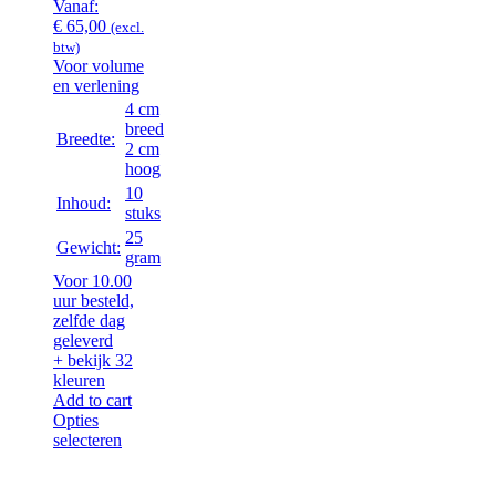
Vanaf:
€
65,00
(excl.
btw)
Voor volume
en verlening
4 cm
breed
Breedte:
2 cm
hoog
10
Inhoud:
stuks
25
Gewicht:
gram
Voor 10.00
uur besteld,
zelfde dag
geleverd
+ bekijk 32
kleuren
Add to cart
Opties
selecteren