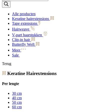
zoeken
Alle producten
Keratine hairextensions
Tape extensions
Hairweave
V-part haarstukken
Clip-in hair
Butterfly Weft
Meer
Sale
Terug
Keratine Hairextensions
Per lengte
30 cm
40 cm
50 cm
60 cm