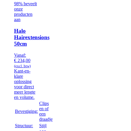
98% beveelt
onze
producten
aan
Halo
Hairextensions
50cm
Vanaf:
€
234,00
(excl. btw)
Kant-en-
klare
oplossing
voor direct
meer lengte
en volume.
Clips
en of
Bevestiging:
een
draadje
Structuur:
Stijl