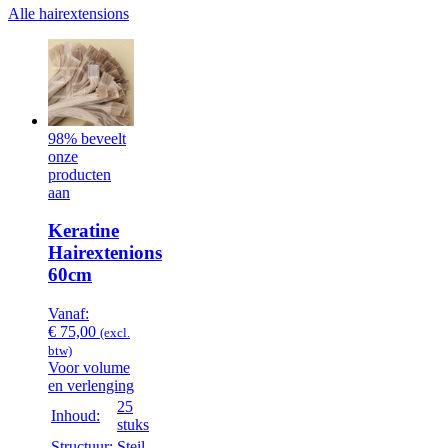
Alle hairextensions
98% beveelt
onze
producten
aan
Keratine
Hairextenions
60cm
Vanaf:
€
75,00
(excl.
btw)
Voor volume
en verlenging
25
Inhoud:
stuks
Structuur:
Steil