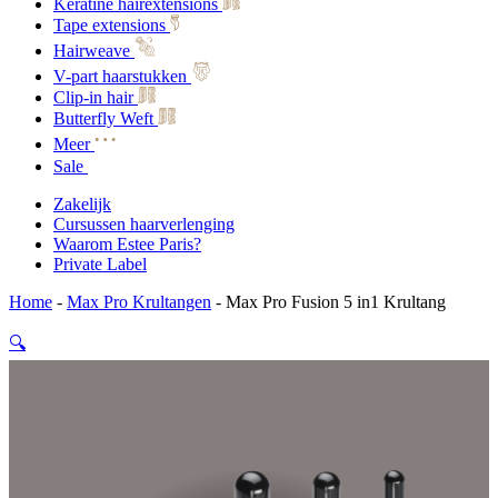
Keratine hairextensions
Tape extensions
Hairweave
V-part haarstukken
Clip-in hair
Butterfly Weft
Meer
Sale
Zakelijk
Cursussen haarverlenging
Waarom Estee Paris?
Private Label
Home
-
Max Pro Krultangen
-
Max Pro Fusion 5 in1 Krultang
🔍