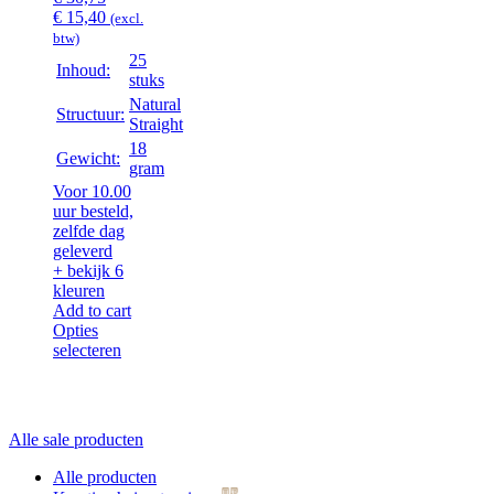
Oorspronkelijke
Huidige
€
15,40
(excl.
prijs
prijs
btw)
was:
is:
25
Inhoud:
€ 30,75.
€ 15,40.
stuks
Natural
Structuur:
Straight
18
Gewicht:
gram
Voor 10.00
uur besteld,
zelfde dag
geleverd
+ bekijk 6
kleuren
Add to cart
Opties
selecteren
Alle sale producten
Alle producten