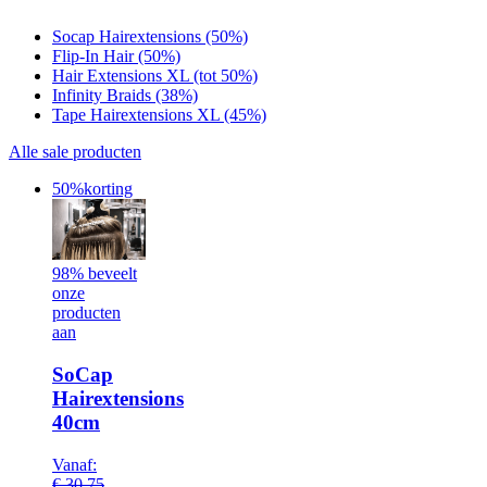
Socap Hairextensions (50%)
Flip-In Hair (50%)
Hair Extensions XL (tot 50%)
Infinity Braids (38%)
Tape Hairextensions XL (45%)
Alle sale producten
50%
korting
98% beveelt
onze
producten
aan
SoCap
Hairextensions
40cm
Vanaf:
€
30,75