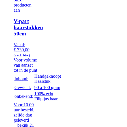
producten
aan
V-part
haarstukken
50cm
Vanaf:
€
739,00
(excl. btw)
Voor volume
van aanzet
tot in de punt
Handgeknoopt
Inhoud:
Haarstuk
Gewicht:
90 a 100 gram
100% echt
onbekend:
Filipijns haar
Voor 10.00
uur besteld,
zelfde dag
geleverd
+ bekijk 21