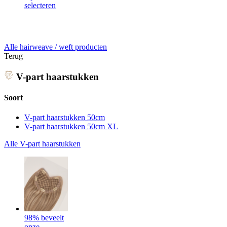
selecteren
Alle hairweave / weft producten
Terug
V-part haarstukken
Soort
V-part haarstukken 50cm
V-part haarstukken 50cm XL
Alle V-part haarstukken
98% beveelt
onze