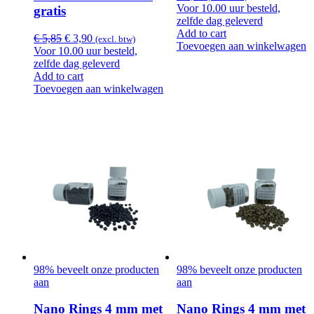
Voor 10.00 uur besteld,
gratis
zelfde dag geleverd
Add to cart
Oorspronkelijke
Huidige
€
5,85
€
3,90
(excl. btw)
Toevoegen aan winkelwagen
prijs
prijs
Voor 10.00 uur besteld,
was:
is:
zelfde dag geleverd
€ 5,85.
€ 3,90.
Add to cart
Toevoegen aan winkelwagen
98% beveelt onze producten
98% beveelt onze producten
aan
aan
Nano Rings 4 mm met
Nano Rings 4 mm met