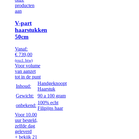
producten
aan
V-part
haarstukken
50cm
Vanaf:
€
739,00
(excl. btw)
Voor volume
van aanzet
tot in de punt
Handgeknoopt
Inhoud:
Haarstuk
Gewicht:
90 a 100 gram
100% echt
onbekend:
Filipijns haar
Voor 10.00
uur besteld,
zelfde dag
geleverd
+ bekijk 21