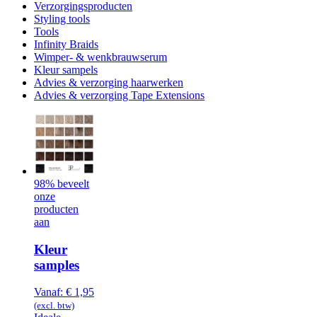
Verzorgingsproducten
Styling tools
Tools
Infinity Braids
Wimper- & wenkbrauwserum
Kleur sampels
Advies & verzorging haarwerken
Advies & verzorging Tape Extensions
98% beveelt
onze
producten
aan
Kleur
samples
Vanaf:
€
1,95
(excl. btw)