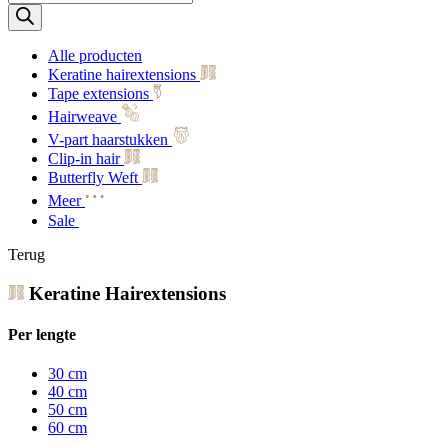
zoeken
Alle producten
Keratine hairextensions
Tape extensions
Hairweave
V-part haarstukken
Clip-in hair
Butterfly Weft
Meer
Sale
Terug
Keratine Hairextensions
Per lengte
30 cm
40 cm
50 cm
60 cm