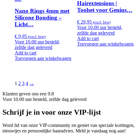
Hairextensions |
Toolset voor Genius…
Nano Rings 4mm met
Silicone Bonding –
€
29,95
(excl. btw)
Licht…
Voor 10.00 uur besteld,
zelfde dag geleverd
€
9,95
(excl. btw)
Add to cart
Voor 10.00 uur besteld,
Toevoegen aan winkelwagen
zelfde dag geleverd
Add to cart
Toevoegen aan winkelwagen
1
2
3
4
→
Klanten geven ons een 9.8
Voor 10.00 uur besteld, zelfde dag geleverd
Schrijf je in voor onze VIP-lijst
Word lid van onze VIP-community en geniet van speciale kortingen,
nieuwtjes en persoonlijke haaradvies. Meld je vandaag nog aan!