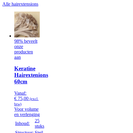
Alle hairextensions
98% beveelt
onze
producten
aan
Keratine
Hairextenions
60cm
Vanaf:
€
75,00
(excl.
btw)
Voor volume
en verlenging
25
Inhoud:
stuks
Structuur:
Steil