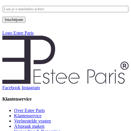
E
E
m
m
a
a
i
Inschrijven
i
l
l
E
Logo Estee Paris
*
m
a
i
l
*
Facebook
Instagram
Klantenservice
Over Estee Paris
Klantenservice
Veelgestelde vragen
Afspraak maken