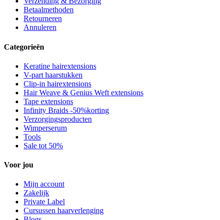
Verzending & Bezorging
Betaalmethoden
Retourneren
Annuleren
Categorieën
Keratine hairextensions
V-part haarstukken
Clip-in hairextensions
Hair Weave & Genius Weft extensions
Tape extensions
Infinity Braids -50%korting
Verzorgingsproducten
Wimperserum
Tools
Sale tot 50%
Voor jou
Mijn account
Zakelijk
Private Label
Cursussen haarverlenging
Blogs