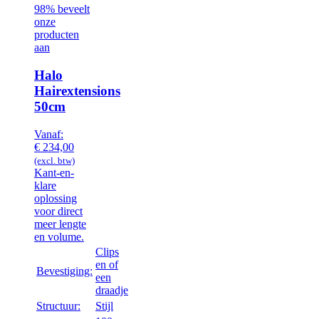
98% beveelt
onze
producten
aan
Halo
Hairextensions
50cm
Vanaf:
€
234,00
(excl. btw)
Kant-en-
klare
oplossing
voor direct
meer lengte
en volume.
Clips
en of
Bevestiging:
een
draadje
Structuur:
Stijl