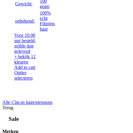
100
Gewicht:
gram
100%
echt
onbekend:
Filipijns
haar
Voor 10.00
uur besteld,
zelfde dag
geleverd
+ bekijk 12
kleuren
Add to cart
Opties
selecteren
Alle Clip-in hairextensions
Terug
Sale
Merken