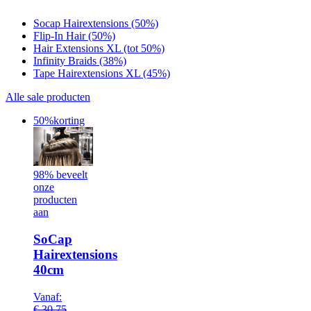
Socap Hairextensions (50%)
Flip-In Hair (50%)
Hair Extensions XL (tot 50%)
Infinity Braids (38%)
Tape Hairextensions XL (45%)
Alle sale producten
50%
korting
98% beveelt
onze
producten
aan
SoCap
Hairextensions
40cm
Vanaf:
€
30,75