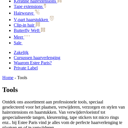
Keratine hairextensions
Tape extensions
Hairweave
V-part haarstukken
Clip-in hair
Butterfly Weft
Meer
Sale
Zakelijk
Cursussen haarverlenging
Waarom Estee Paris?
Private Label
Home
-
Tools
Tools
Ontdek ons assortiment aan professionele tools, speciaal
geselecteerd voor het plaatsen, verwijderen, verzorgen en stylen van
hairextensions en haarstukken. Van verwijdervloeistof tot
gespecialiseerde tangen, kleurenring, tape stickers tot micro rings
enz.. bij Estee Paris vind je alles vom de perfecte haarverlenging te
plaatsen en of te verwijderen.