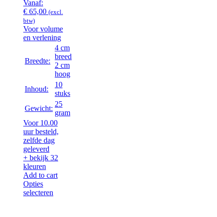
Vanaf:
€
65,00
(excl.
btw)
Voor volume
en verlening
4 cm
breed
Breedte:
2 cm
hoog
10
Inhoud:
stuks
25
Gewicht:
gram
Voor 10.00
uur besteld,
zelfde dag
geleverd
+ bekijk 32
kleuren
Add to cart
Opties
selecteren