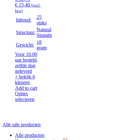
Oorspronkelijke
Huidige
€
15,40
(excl.
prijs
prijs
btw)
was:
is:
25
Inhoud:
€ 30,75.
€ 15,40.
stuks
Natural
Structuur:
Straight
18
Gewicht:
gram
Voor 10.00
uur besteld,
zelfde dag
geleverd
+ bekijk 6
kleuren
Add to cart
Opties
selecteren
Alle sale producten
Alle producten