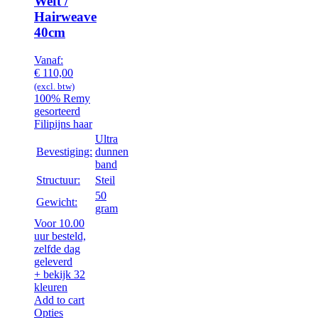
Weft /
Hairweave
40cm
Vanaf:
€
110,00
(excl. btw)
100% Remy
gesorteerd
Filipijns haar
Ultra
Bevestiging:
dunnen
band
Structuur:
Steil
50
Gewicht:
gram
Voor 10.00
uur besteld,
zelfde dag
geleverd
+ bekijk 32
kleuren
Add to cart
Opties