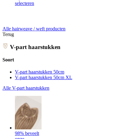
selecteren
Alle hairweave / weft producten
Terug
V-part haarstukken
Soort
V-part haarstukken 50cm
V-part haarstukken 50cm XL
Alle V-part haarstukken
98% beveelt
onze