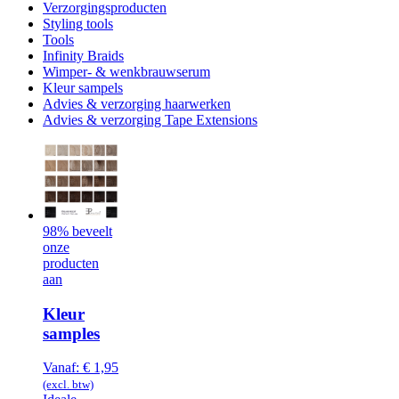
Verzorgingsproducten
Styling tools
Tools
Infinity Braids
Wimper- & wenkbrauwserum
Kleur sampels
Advies & verzorging haarwerken
Advies & verzorging Tape Extensions
98% beveelt
onze
producten
aan
Kleur
samples
Vanaf:
€
1,95
(excl. btw)