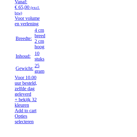
Vanaf:
€
65,00
(excl.
btw)
Voor volume
en verlening
4 cm
breed
Breedte:
2 cm
hoog
10
Inhoud:
stuks
25
Gewicht:
gram
Voor 10.00
uur besteld,
zelfde dag
geleverd
+ bekijk 32
kleuren
Add to cart
Opties
selecteren