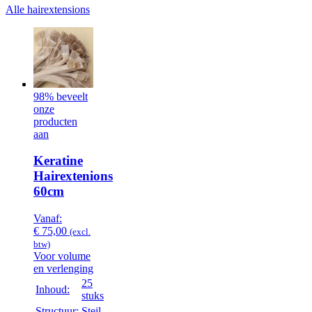
Alle hairextensions
98% beveelt
onze
producten
aan
Keratine
Hairextenions
60cm
Vanaf:
€
75,00
(excl.
btw)
Voor volume
en verlenging
25
Inhoud:
stuks
Structuur:
Steil