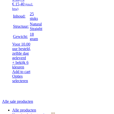
Oorspronkelijke
Huidige
€
15,40
(excl.
prijs
prijs
btw)
was:
is:
25
Inhoud:
€ 30,75.
€ 15,40.
stuks
Natural
Structuur:
Straight
18
Gewicht:
gram
Voor 10.00
uur besteld,
zelfde dag
geleverd
+ bekijk 6
kleuren
Add to cart
Opties
selecteren
Alle sale producten
Alle producten