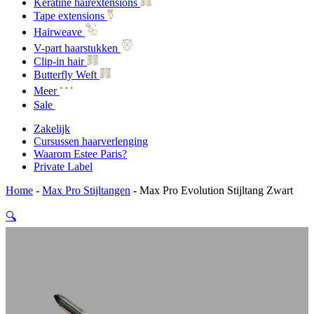
Keratine hairextensions
Tape extensions
Hairweave
V-part haarstukken
Clip-in hair
Butterfly Weft
Meer
Sale
Zakelijk
Cursussen haarverlenging
Waarom Estee Paris?
Private Label
Home
-
Max Pro Stijltangen
-
Max Pro Evolution Stijltang Zwart
🔍