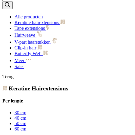
zoeken
Alle producten
Keratine hairextensions
Tape extensions
Hairweave
V-part haarstukken
Clip-in hair
Butterfly Weft
Meer
Sale
Terug
Keratine Hairextensions
Per lengte
30 cm
40 cm
50 cm
60 cm