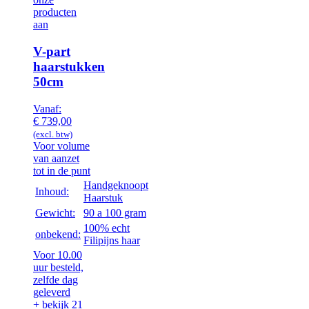
producten
aan
V-part
haarstukken
50cm
Vanaf:
€
739,00
(excl. btw)
Voor volume
van aanzet
tot in de punt
Handgeknoopt
Inhoud:
Haarstuk
Gewicht:
90 a 100 gram
100% echt
onbekend:
Filipijns haar
Voor 10.00
uur besteld,
zelfde dag
geleverd
+ bekijk 21