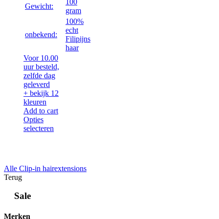
100
Gewicht:
gram
100%
echt
onbekend:
Filipijns
haar
Voor 10.00
uur besteld,
zelfde dag
geleverd
+ bekijk 12
kleuren
Add to cart
Opties
selecteren
Alle Clip-in hairextensions
Terug
Sale
Merken