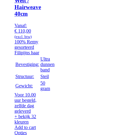
Weft /
Hairweave
40cm
Vanaf:
€
110,00
(excl. btw)
100% Remy
gesorteerd
Filipijns haar
Ultra
Bevestiging:
dunnen
band
Structuur:
Steil
50
Gewicht:
gram
Voor 10.00
uur besteld,
zelfde dag
geleverd
+ bekijk 32
kleuren
Add to cart
Opties