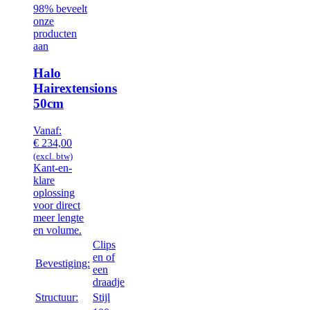
98% beveelt
onze
producten
aan
Halo
Hairextensions
50cm
Vanaf:
€
234,00
(excl. btw)
Kant-en-
klare
oplossing
voor direct
meer lengte
en volume.
Clips
en of
Bevestiging:
een
draadje
Structuur:
Stijl