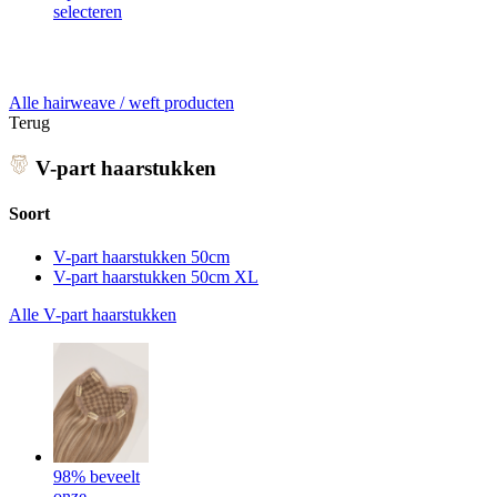
selecteren
Alle hairweave / weft producten
Terug
V-part haarstukken
Soort
V-part haarstukken 50cm
V-part haarstukken 50cm XL
Alle V-part haarstukken
98% beveelt
onze