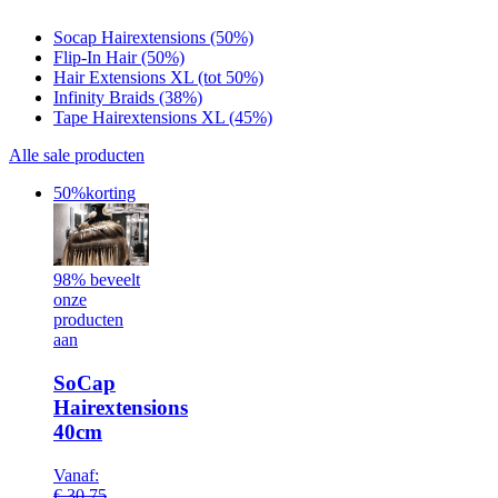
Socap Hairextensions (50%)
Flip-In Hair (50%)
Hair Extensions XL (tot 50%)
Infinity Braids (38%)
Tape Hairextensions XL (45%)
Alle sale producten
50%
korting
98% beveelt
onze
producten
aan
SoCap
Hairextensions
40cm
Vanaf:
€
30,75